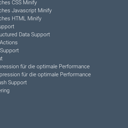
ches CSS Minify
hes Javascript Minify
ches HTML Minify
upport
uctured Data Support
Actions
Support
ut
ession für die optimale Performance
pression für die optimale Performance
sh Support
ring