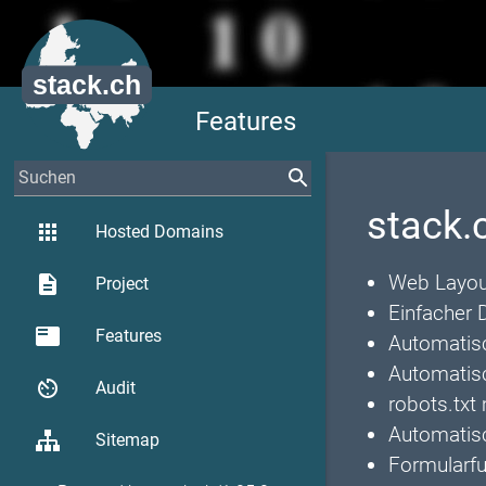
Features
stack.
apps
Hosted Domains
Web Layou
description
Project
Einfacher 
featured_play_list
Features
Automatisc
Automatisc
av_timer
Audit
robots.txt
Automatisc
Sitemap
Formularfun