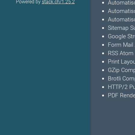
Powered by
stack.ch/1.25.2
Automatis
Automatisc
Automatis
Sitemap S
Google Str
Form Mail 
RSS Atom 
Print Layo
GZip Compr
Brotli Com
HTTP/2 Pu
PDF Rende