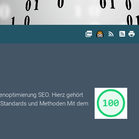
picture_as_pdf
rss_feed
print
nenoptimierung SEO. Hierz gehört
r Standards und Methoden.Mit dem