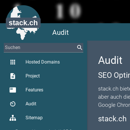
Audit
Audit
apps
Hosted Domains
SEO Opti
description
Project
stack.ch biet
featured_play_list
Features
aber auch di
av_timer
Audit
Google Chrom
stack.ch
Sitemap